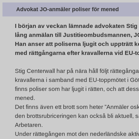
Advokat JO-anmäler poliser för mened
I början av veckan lämnade advokaten Stig C
lång anmälan till Justitieombudsmannen, JO, 
Han anser att poliserna ljugit och uppträtt 
med rättgångarna efter kravallerna vid EU-
Stig Centerwall har på nära håll följt rättegångar
kravallerna i samband med EU-toppmötet i Göt
finns poliser som har ljugit i rätten, och att d
mened.
Det finns även ett brott som heter ”Anmäler osky
den brottsrubriceringen kan också bli aktuell, sä
Arbetaren.
Under rättegången mot den nederländske aktiv