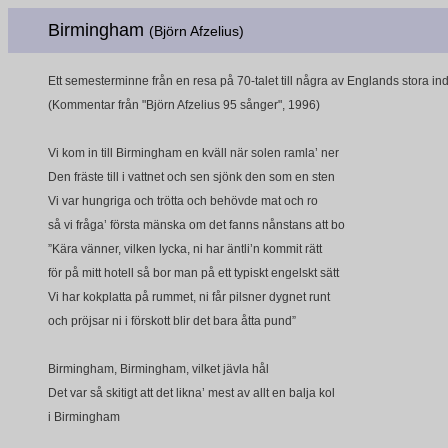
Birmingham
(Björn Afzelius)
Ett semesterminne från en resa på 70-talet till några av Englands stora ind
(Kommentar från "Björn Afzelius 95 sånger", 1996)
Vi kom in till Birmingham en kväll när solen ramla’ ner
Den fräste till i vattnet och sen sjönk den som en sten
Vi var hungriga och trötta och behövde mat och ro
så vi fråga’ första mänska om det fanns nånstans att bo
”Kära vänner, vilken lycka, ni har äntli’n kommit rätt
för på mitt hotell så bor man på ett typiskt engelskt sätt
Vi har kokplatta på rummet, ni får pilsner dygnet runt
och pröjsar ni i förskott blir det bara åtta pund”
Birmingham, Birmingham, vilket jävla hål
Det var så skitigt att det likna’ mest av allt en balja kol
i Birmingham