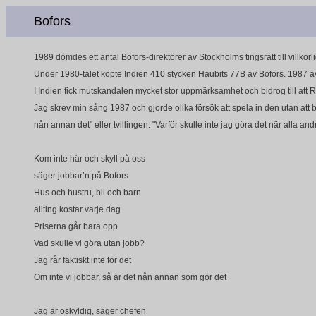
Bofors
1989 dömdes ett antal Bofors-direktörer av Stockholms tingsrätt till villko
Under 1980-talet köpte Indien 410 stycken Haubits 77B av Bofors. 1987 avs
I Indien fick mutskandalen mycket stor uppmärksamhet och bidrog till att
Jag skrev min sång 1987 och gjorde olika försök att spela in den utan att 
nån annan det" eller tvillingen: "Varför skulle inte jag göra det när alla
Kom inte här och skyll på oss
säger jobbar’n på Bofors
Hus och hustru, bil och barn
allting kostar varje dag
Priserna går bara opp
Vad skulle vi göra utan jobb?
Jag rår faktiskt inte för det
Om inte vi jobbar, så är det nån annan som gör det
Jag är oskyldig, säger chefen