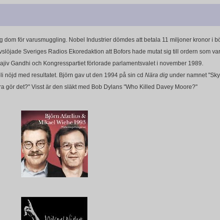
rlig dom för varusmuggling. Nobel Industrier dömdes att betala 11 miljoner kronor i bö
löjade Sveriges Radios Ekoredaktion att Bofors hade mutat sig till ordern som var 
 Rajiv Gandhi och Kongresspartiet förlorade parlamentsvalet i november 1989.
bli nöjd med resultatet. Björn gav ut den 1994 på sin cd
Nära dig
under namnet "Skyll
 andra gör det?" Visst är den släkt med Bob Dylans "Who Killed Davey Moore?"