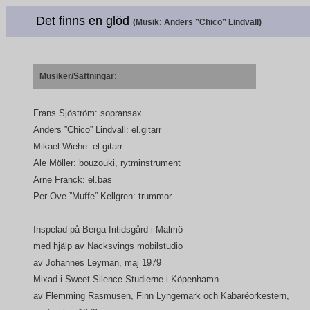
Det finns en glöd
(Musik: Anders ”Chico” Lindvall)
Musiker/Sättningar:
Frans Sjöström: sopransax
Anders ”Chico” Lindvall: el.gitarr
Mikael Wiehe: el.gitarr
Ale Möller: bouzouki, rytminstrument
Arne Franck: el.bas
Per-Ove ”Muffe” Kellgren: trummor
Inspelad på Berga fritidsgård i Malmö
med hjälp av Nacksvings mobilstudio
av Johannes Leyman, maj 1979
Mixad i Sweet Silence Studierne i Köpenhamn
av Flemming Rasmusen, Finn Lyngemark och Kabaréorkestern,