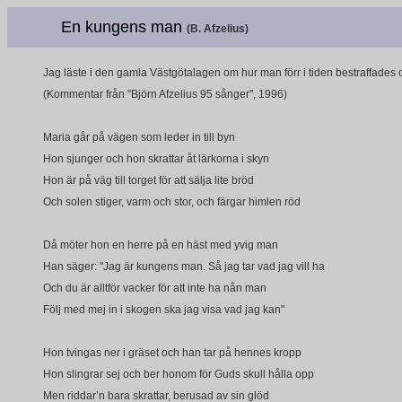
En kungens man
(B. Afzelius)
Jag läste i den gamla Västgötalagen om hur man förr i tiden bestraffades o
(Kommentar från "Björn Afzelius 95 sånger", 1996)
Maria går på vägen som leder in till byn
Hon sjunger och hon skrattar åt lärkorna i skyn
Hon är på väg till torget för att sälja lite bröd
Och solen stiger, varm och stor, och färgar himlen röd
Då möter hon en herre på en häst med yvig man
Han säger: "Jag är kungens man. Så jag tar vad jag vill ha
Och du är alltför vacker för att inte ha nån man
Följ med mej in i skogen ska jag visa vad jag kan"
Hon tvingas ner i gräset och han tar på hennes kropp
Hon slingrar sej och ber honom för Guds skull hålla opp
Men riddar’n bara skrattar, berusad av sin glöd