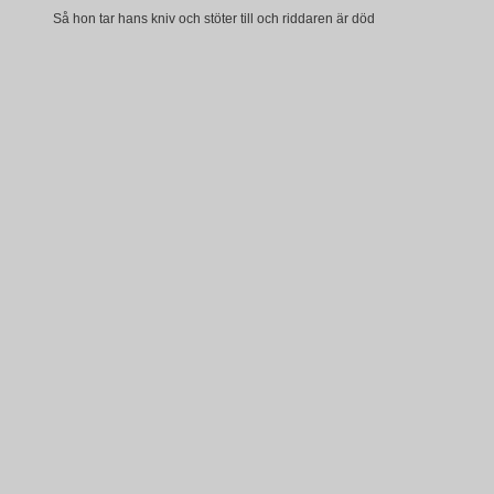
Så hon tar hans kniv och stöter till och riddaren är död
Dom fängslade Maria och hon stenades för dråp
Men minnet efter riddar’n blev firat varje år
Ja, herrarna blir hjältar men folket det blir dömt
Och vi som ser hur allt går till får veta att vi drömt
Musiker/Sättningar:
"…för dom som kommer sen" /
"Hoola Bandoola Band 1971 - 2011":
Björn Afzelius: sång, akustisk gitarr
Mikael Wiehe: sopransax
Peter Clemmedson: elgitarr
Povel Randén: elpiano
Arne Franck: elbas