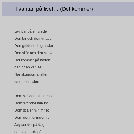
I väntan på livet… (Det kommer)
Jag bär på en vrede
Den tär och den gnager
Den gnider och gnisslar
Den skär och den skaver
Det kommer på natten
när ingen kan se
När skuggorna faller
tunga som sten
Dom skövlar min framtid
Dom skändar min tro
Dom stjäler min frihet
Dom ger mej ingen ro
Jag ser det på dagen
när solen står på