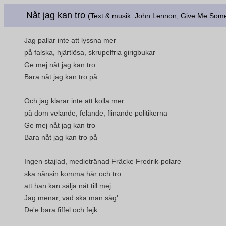
Nåt jag kan tro
(Text & musik: John Lennon, Give Me Some 
Jag pallar inte att lyssna mer
på falska, hjärtlösa, skrupelfria girigbukar
Ge mej nåt jag kan tro
Bara nåt jag kan tro på
Och jag klarar inte att kolla mer
på dom velande, felande, flinande politikerna
Ge mej nåt jag kan tro
Bara nåt jag kan tro på
Ingen stajlad, medietränad Fräcke Fredrik-polare
ska nånsin komma här och tro
att han kan sälja nåt till mej
Jag menar, vad ska man säg'
De'e bara fiffel och fejk