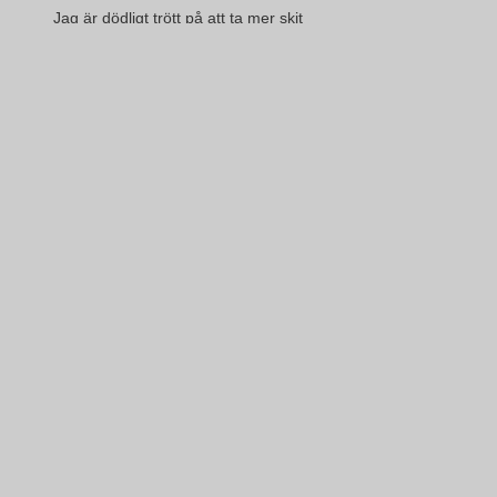
Jag är dödligt trött på att ta mer skit
från smarta, cyniska, välbetalda lögnare
Ge mej nåt jag kan tro
Bara nåt jag kan tro på
Jag är le' och tje' på tjafs och bråk
mellan överspända egon medan världen går åt helvete
Ge mej nåt jag kan tro
Bara nåt jag kan tro på
Musiker/Sättningar:
Mikael Wiehe: sång
Ola Gustafsson: elgitarr
Christer Karlsson: piano
Jerker Odelholm: elbas
Måns Block: trummor