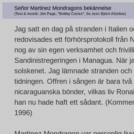
Señor Martinez Mondragons bekännelse
(Text & musik: Jim Page, ”Bobby Cortez”. Sv. text: Björn Afzelius)
Jag satt en dag på stranden i Italien 
redovisades ett förhörsprotokoll från 
nog av sin egen verksamhet och frivilli
Sandinistregeringen i Managua. När jag
solskenet. Jag lämnade stranden och 
tidningen. Offren i sången är bara tv
nicaraguanska bönder, vilkas liv Ron
han nu hade haft ett sådant. (Komment
1996)
Martinez Mondragon var personlig livva