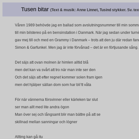
Tusen bitar
(Text & musik: Anne Linnet, Tusind stykker. Sv. tex
Våren 1989 behövde jag en ballad som avslutningsnummer till min sommar
till min bilstereo på en bensinstation i Danmark. När jag sedan under turn
gav mej till och med en Grammy i Danmark – trots att den ju där redan f
Simon & Garfunkel. Men jag är inte förvånad – det är en förtjusande sång
Det säjs att ovan molnen är himlen alltid blå
men det kan va svårt att tro när man inte ser den
Och det säjs att efter regnet kommer solen fram igen
men det hjälper sällan dom som har bli’tt våta
För när vännerna försvinner eller kärleken tar slut
ser man allt med lite andra ögon
Man över sej och långsamt blir man bättre på att se
skillnad mellan sanningar och lögner
Allting kan gå itu