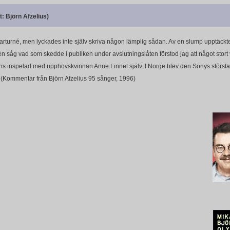
t: Björn Afzelius)
turné, men lyckades inte själv skriva någon lämplig sådan. Av en slump upptäckte
én såg vad som skedde i publiken under avslutningslåten förstod jag att något stort
anns inspelad med upphovskvinnan Anne Linnet själv. I Norge blev den Sonys störst
. (Kommentar från Björn Afzelius 95 sånger, 1996)