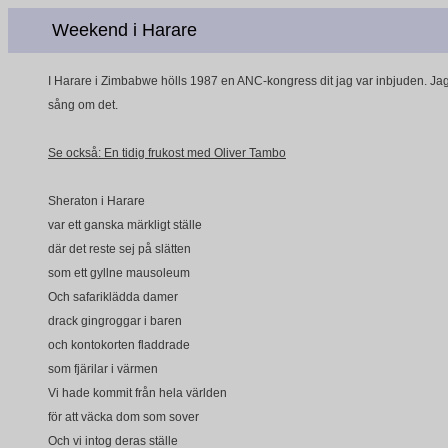
Weekend i Harare
I Harare i Zimbabwe hölls 1987 en ANC-kongress dit jag var inbjuden. Jag
sång om det.
Se också: En tidig frukost med Oliver Tambo
Sheraton i Harare
var ett ganska märkligt ställe
där det reste sej på slätten
som ett gyllne mausoleum
Och safariklädda damer
drack gingroggar i baren
och kontokorten fladdrade
som fjärilar i värmen
Vi hade kommit från hela världen
för att väcka dom som sover
Och vi intog deras ställe