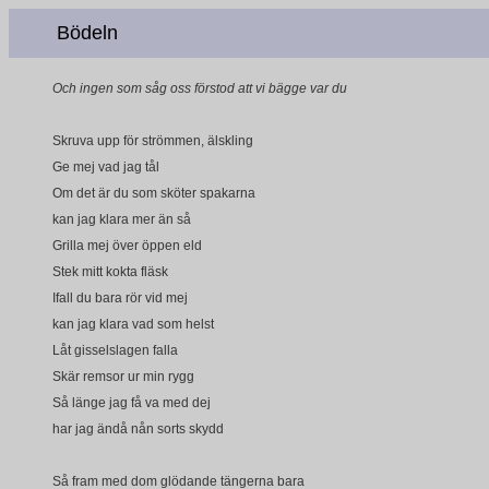
Bödeln
Och ingen som såg oss förstod att vi bägge var du
Skruva upp för strömmen, älskling
Ge mej vad jag tål
Om det är du som sköter spakarna
kan jag klara mer än så
Grilla mej över öppen eld
Stek mitt kokta fläsk
Ifall du bara rör vid mej
kan jag klara vad som helst
Låt gisselslagen falla
Skär remsor ur min rygg
Så länge jag få va med dej
har jag ändå nån sorts skydd
Så fram med dom glödande tängerna bara