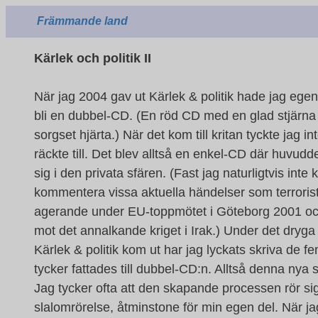
Främmande land
Kärlek och politik II
När jag 2004 gav ut Kärlek & politik hade jag egent
bli en dubbel-CD. (En röd CD med en glad stjärna
sorgset hjärta.) När det kom till kritan tyckte jag int
räckte till. Det blev alltså en enkel-CD där huvud
sig i den privata sfären. (Fast jag naturligtvis inte
kommentera vissa aktuella händelser som terrorist
agerande under EU-toppmötet i Göteborg 2001 o
mot det annalkande kriget i Irak.) Under det dryga
Kärlek & politik kom ut har jag lyckats skriva de 
tycker fattades till dubbel-CD:n. Alltså denna nya
Jag tycker ofta att den skapande processen rör sig
slalomrörelse, åtminstone för min egen del. När ja