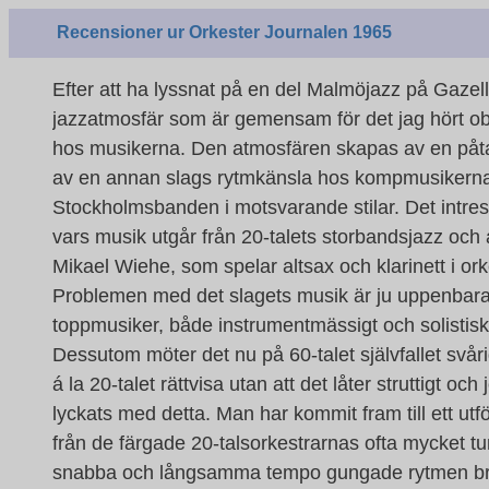
Recensioner ur Orkester Journalen 1965
Efter att ha lyssnat på en del Malmöjazz på Gazell
jazzatmosfär som är gemensam för det jag hört obe
hos musikerna. Den atmosfären skapas av en påtagl
av en annan slags rytmkänsla hos kompmusikerna 
Stockholmsbanden i motsvarande stilar. Det intre
vars musik utgår från 20-talets storbandsjazz och
Mikael Wiehe, som spelar altsax och klarinett i o
Problemen med det slagets musik är ju uppenbara 
toppmusiker, både instrumentmässigt och solistiskt
Dessutom möter det nu på 60-talet självfallet svår
á la 20-talet rättvisa utan att det låter struttigt 
lyckats med detta. Man har kommit fram till ett utfö
från de färgade 20-talsorkestrarnas ofta mycket tun
snabba och långsamma tempo gungade rytmen bra