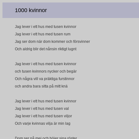
1000 kvinnor
Jag lever i ett hus med tusen kvinnor
Jag lever i ett hus med tusen rum
Jag ser dom när dom kommer och försvinner
Och aldrig blir det nånsin riktigt lugnt
Jag lever i ett hus med tusen kvinnor
och tusen kvinnors nycker och begär
Och några vill va präktiga furstinnor
och andra bara sitta på mitt knä
Jag lever i ett hus med tusen kvinnor
Jag lever i ett hus med tusen val
Jag lever i ett hus med tusen viljor
Och varje kvinnas vilja är min lag
Dom ser på mej och höjer sina röster