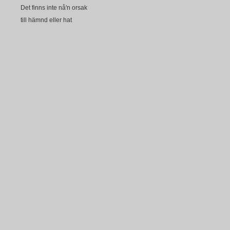
Det finns inte nå'n orsak
till hämnd eller hat
Två stolar står tomma
på en vindpinad strand
Adjö, Angelina
Himlen har förändrats
och man får gå dit man kan
En kung och en drottning
har lämnat sitt slott
Ogräset frodas
där tronen har stått
Där tärnorna dansade
finns ingenting kvar
Adjö, Angelina
Himlen har mörknat
och jag ger mej av
Skönheten gråter