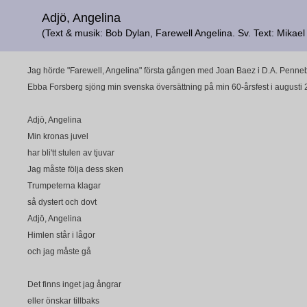
Adjö, Angelina
(Text & musik: Bob Dylan, Farewell Angelina. Sv. Text: Mikae
Jag hörde "Farewell, Angelina" första gången med Joan Baez i D.A. Penne
Ebba Forsberg sjöng min svenska översättning på min 60-årsfest i augusti 
Adjö, Angelina
Min kronas juvel
har bli'tt stulen av tjuvar
Jag måste följa dess sken
Trumpeterna klagar
så dystert och dovt
Adjö, Angelina
Himlen står i lågor
och jag måste gå
Det finns inget jag ångrar
eller önskar tillbaks