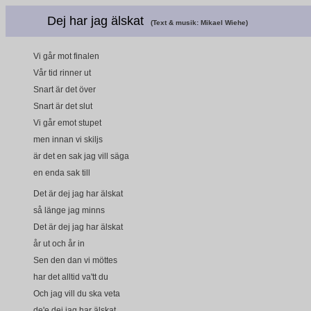
Dej har jag älskat
(Text & musik: Mikael Wiehe)
Vi går mot finalen
Vår tid rinner ut
Snart är det över
Snart är det slut
Vi går emot stupet
men innan vi skiljs
är det en sak jag vill säga
en enda sak till
Det är dej jag har älskat
så länge jag minns
Det är dej jag har älskat
år ut och år in
Sen den dan vi möttes
har det alltid va'tt du
Och jag vill du ska veta
de'e dej jag har älskat