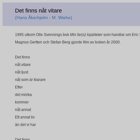
Det finns nåt vitare
(Hans Åkerhjelm - M. Wiehe)
1995 utkom Olle Svennings bok
Min far(s) lojaliteter
som handlar om Eric 
Magnus Gertten och Stefan Berg gjorde film av boken år 2000.
Det finns
nåt vitare
nåt ljust
nåt som är klarare
Efter
det mörka
kommer
nåt annat
Ett annat liv
än det vi har
Det finns