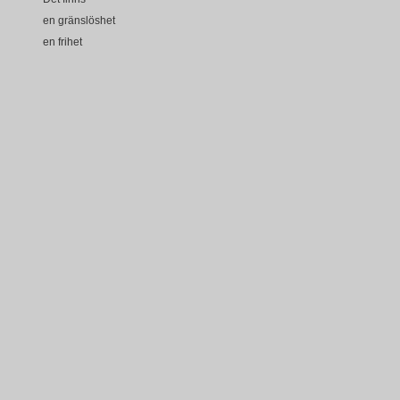
en gränslöshet
en frihet
nåt som förlöser
Jag vet
Jag tror
Jag tror
jag vet
En annan värld
än den vi har
Det skimrar
Det bländar mej
Det lockar
som bilder i drömmen
Det rena
klara
ljusa
lätta