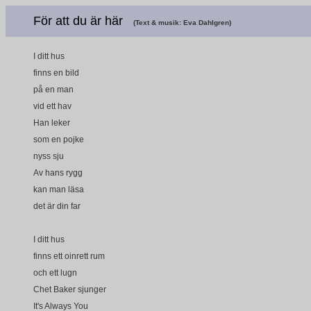
För att du är här
(Text & musik: Eva Dahlgren)
I ditt hus
finns en bild
på en man
vid ett hav
Han leker
som en pojke
nyss sju
Av hans rygg
kan man läsa
det är din far
I ditt hus
finns ett oinrett rum
och ett lugn
Chet Baker sjunger
It's Always You