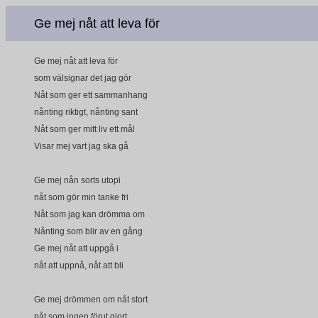
Ge mej nåt att leva för
Ge mej nåt att leva för
som välsignar det jag gör
Nåt som ger ett sammanhang
nånting riktigt, nånting sant
Nåt som ger mitt liv ett mål
Visar mej vart jag ska gå
Ge mej nån sorts utopi
nåt som gör min tanke fri
Nåt som jag kan drömma om
Nånting som blir av en gång
Ge mej nåt att uppgå i
nåt att uppnå, nåt att bli
Ge mej drömmen om nåt stort
nåt som ingen förut gjort