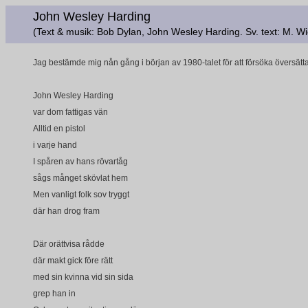
John Wesley Harding
(Text & musik: Bob Dylan, John Wesley Harding. Sv. text: M. W
Jag bestämde mig nån gång i början av 1980-talet för att försöka översät
John Wesley Harding
var dom fattigas vän
Alltid en pistol
i varje hand
I spåren av hans rövartåg
sågs månget skövlat hem
Men vanligt folk sov tryggt
där han drog fram
Där orättvisa rådde
där makt gick före rätt
med sin kvinna vid sin sida
grep han in