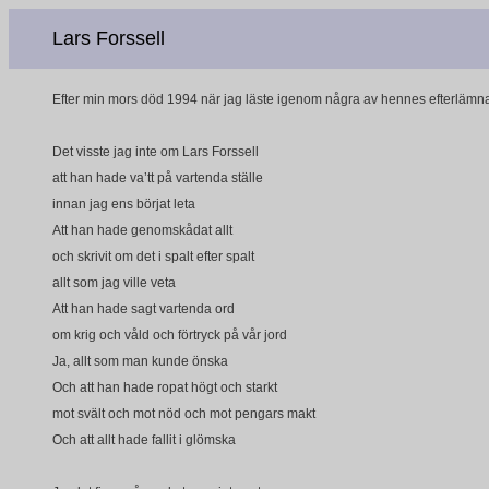
Lars Forssell
Efter min mors död 1994 när jag läste igenom några av hennes efterlämnade b
Det visste jag inte om Lars Forssell
att han hade va’tt på vartenda ställe
innan jag ens börjat leta
Att han hade genomskådat allt
och skrivit om det i spalt efter spalt
allt som jag ville veta
Att han hade sagt vartenda ord
om krig och våld och förtryck på vår jord
Ja, allt som man kunde önska
Och att han hade ropat högt och starkt
mot svält och mot nöd och mot pengars makt
Och att allt hade fallit i glömska