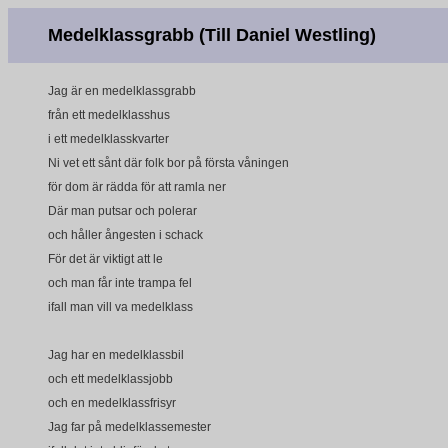
Medelklassgrabb
(Till Daniel Westling)
Jag är en medelklassgrabb
från ett medelklasshus
i ett medelklasskvarter
Ni vet ett sånt där folk bor på första våningen
för dom är rädda för att ramla ner
Där man putsar och polerar
och håller ångesten i schack
För det är viktigt att le
och man får inte trampa fel
ifall man vill va medelklass
Jag har en medelklassbil
och ett medelklassjobb
och en medelklassfrisyr
Jag far på medelklassemester