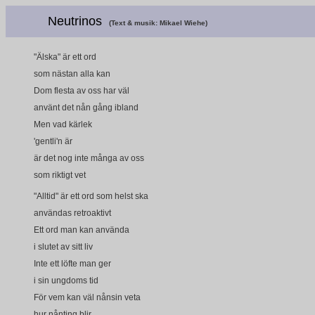
Neutrinos
(Text & musik: Mikael Wiehe)
"Älska" är ett ord
som nästan alla kan
Dom flesta av oss har väl
använt det nån gång ibland
Men vad kärlek
'gentli'n är
är det nog inte många av oss
som riktigt vet
"Alltid" är ett ord som helst ska
användas retroaktivt
Ett ord man kan använda
i slutet av sitt liv
Inte ett löfte man ger
i sin ungdoms tid
För vem kan väl nånsin veta
hur nånting blir