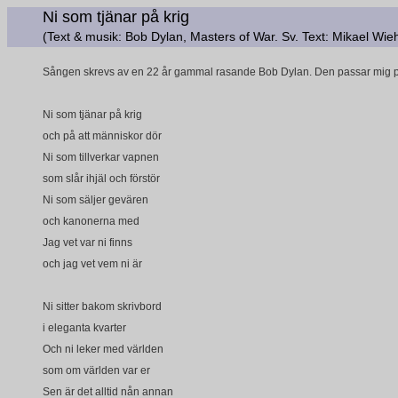
Ni som tjänar på krig
(Text & musik: Bob Dylan, Masters of War. Sv. Text: Mikael Wie
Sången skrevs av en 22 år gammal rasande Bob Dylan. Den passar mig p
Ni som tjänar på krig
och på att människor dör
Ni som tillverkar vapnen
som slår ihjäl och förstör
Ni som säljer gevären
och kanonerna med
Jag vet var ni finns
och jag vet vem ni är
Ni sitter bakom skrivbord
i eleganta kvarter
Och ni leker med världen
som om världen var er
Sen är det alltid nån annan