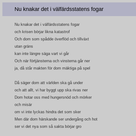
Nu knakar det i välfärdsstatens fogar
Nu knakar det i välfärdsstatens fogar
och krisen börjar likna katastrof
Och dom som spådde överflöd och tillväxt
utan gräns
kan inte längre säga vart vi går
Och när förtjänsterna och vinsterna går ner
ja, då står makten för dom mäktiga på spel
Då säger dom att världen ska gå under
och att allt, vi har byggt upp ska rivas ner
Dom hotar oss med hungersnöd och mörker
och misär
om vi inte lyckas hindra det som sker
Men där dom härskande ser undergång och hot
ser vi det nya som så sakta börjar gro