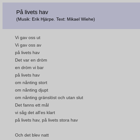
På livets hav
(Musik: Erik Hjärpe. Text: Mikael Wiehe)
Vi gav oss ut
Vi gav oss av
på livets hav
Det var en dröm
en dröm vi bar
på livets hav
om nånting stort
om nånting djupt
om nånting gränslöst och utan slut
Det fanns ett mål
vi såg det all'es klart
på livets hav, på livets stora hav
Och det blev natt