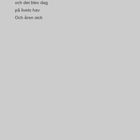
och det blev dag
på livets hav
Och åren gick
och åren gav sej av
på livets hav
Skepp förliste
och skepp försvann
Och skepp gick under med man och allt
Dom sökte livet
och fann sin grav
på livets hav, på livets stora hav
Vi seglar vidare
vi seglar på
på livets hav
För horisonten
horisonten är vårt mål
på livets hav
Vi löper an
vi lägger ut