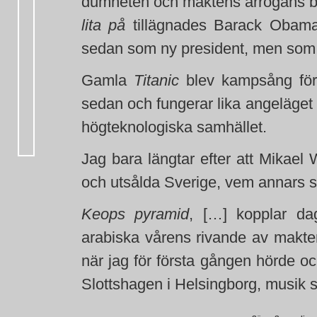
dumheten och maktens arrogans bar
lita på
tillägnades Barack Obama
sedan som ny president, men som 
Gamla
Titanic
blev kampsång för 
sedan och fungerar lika angeläget i
högteknologiska samhället.
Jag bara längtar efter att Mikael
och utsålda Sverige, vem annars s
Keops pyramid
, […] kopplar d
arabiska vårens rivande av makte
när jag för första gången hörde 
Slottshagen i Helsingborg, musik s