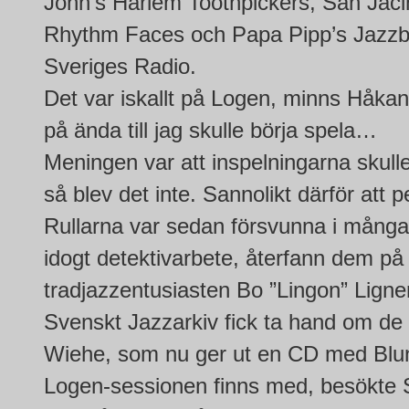
John’s Harlem Toothpickers, San Jaci
Rhythm Faces och Papa Pipp’s Jazzban
Sveriges Radio.
Det var iskallt på Logen, minns Håkan
på ända till jag skulle börja spela…
Meningen var att inspelningarna skul
så blev det inte. Sannolikt därför att 
Rullarna var sedan försvunna i många
idogt detektivarbete, återfann dem p
tradjazzentusiasten Bo ”Lingon” Ligner
Svenskt Jazzarkiv fick ta hand om de
Wiehe, som nu ger ut en CD med Blun
Logen-sessionen finns med, besökte 