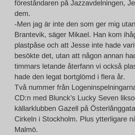
föreståndaren på Jazzavdelningen, Jen
dem.
-Men jag är inte den som ger mig uta
Brantevik, säger Mikael. Han kom ihåg
plastpåse och att Jesse inte hade var
besökte det, utan att någon annan had
timmars letande återfann vi också plas
hade den legat bortglömd i flera år.
Två nummer från Logeninspelningarna
CD:n med Blunck’s Lucky Seven liksom
källarklubben Gazell på Österlånggat
Cirkeln i Stockholm. Plus ytterligare 
Malmö.