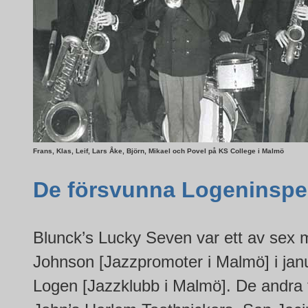
Frans, Klas, Leif, Lars Åke, Björn, Mikael och Povel på KS College i Malmö
De försvunna Logeninspe
Blunck’s Lucky Seven var ett av sex 
Johnson [Jazzpromoter i Malmö] i janua
Logen [Jazzklubb i Malmö]. De andra 