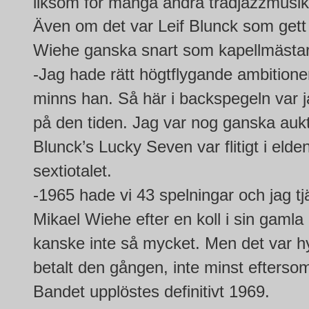
liksom för många andra tradjazzmusike
Även om det var Leif Blunck som gett
Wiehe ganska snart som kapellmästa
-Jag hade rätt högtflygande ambitione
minns han. Så här i backspegeln var j
på den tiden. Jag var nog ganska aukto
Blunck’s Lucky Seven var flitigt i elde
sextiotalet.
-1965 hade vi 43 spelningar och jag t
Mikael Wiehe efter en koll i sin gamla 
kanske inte så mycket. Men det var h
betalt den gången, inte minst eftersom 
Bandet upplöstes definitivt 1969.